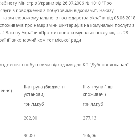
бінету Міністрів України від 26.07.2006 № 1010 “Про
слуги з поводження з побутовими відходами”, Наказу
а та житлово-комунального господарства України від 05.06.2018
оживачів про намір зміни цін/тарифів на комунальні послуги з
 4 Закону України «Про житлово-комунальні послуги», ст. 28
аїні” виконавчий комітет міської ради
оводження з побутовими відходами для КП “Дубноводоканал”
ІІ-а група (бюджетні
ІІІ-я група (інші
лення)
установи)
споживачі)
грн./м.куб
грн./м.куб
202,00
277,13
30,00
106,06