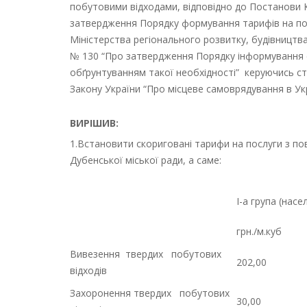
побутовими відходами, відповідно до Постанови Ка
затвердження Порядку формування тарифів на по
Міністерства регіонального розвитку, будівництв
№ 130 “Про затвердження Порядку інформування сп
обґрунтуванням такої необхідності” керуючись ст.
Закону України “Про місцеве самоврядування в Укр
ВИРІШИВ:
1.Встановити скориговані тарифи на послуги з п
Дубенської міської ради, а саме:
І-а група (насе
грн./м.куб
Вивезення твердих побутових
202,00
відходів
Захоронення твердих побутових
30,00