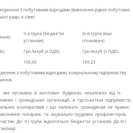
оводження з побутовими відходами (вивезення рідких побутових
кої ради, а саме:
ІІ-а група (бюджетні
ІІІ-я група (інші
лення)
установи)
споживачі)
ДВ)
Грн./м.куб (з ПДВ)
Грн./м.куб (з ПДВ)
100,00
169,23
водження з побутовими відходами, комунальному підприємству
шення.
, яке проживає в житлових будинках, незалежно від їх
тивних і громадських організацій, в гуртожитках підприємств,
дівельних кооперативів і що належать громадянам на правах
виконання покарань та лікувально-трудових профілакторіїв,
астин. До ІІ-ї групи відносяться бюджетні установи. До ІІІ-ї
нізації.