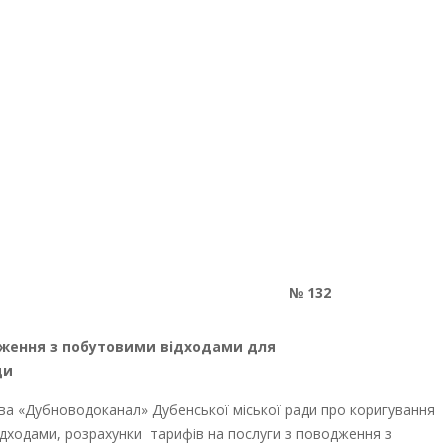
№
132
дження з побутовими відходами для
ди
а «Дубноводоканал» Дубенської міської ради про коригування
ідходами, розрахунки тарифів на послуги з поводження з