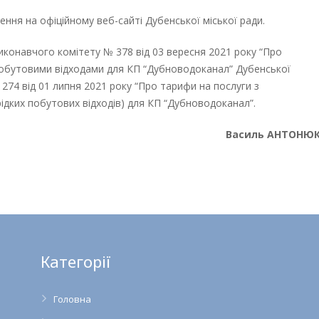
ння на офіційному веб-сайті Дубенської міської ради.
иконавчого комітету № 378 від 03 вересня 2021 року “Про
побутовими відходами для КП “Дубноводоканал” Дубенської
 274 від 01 липня 2021 року “Про тарифи на послуги з
дких побутових відходів) для КП “Дубноводоканал”.
Василь АНТОНЮ
Категорії
Головна