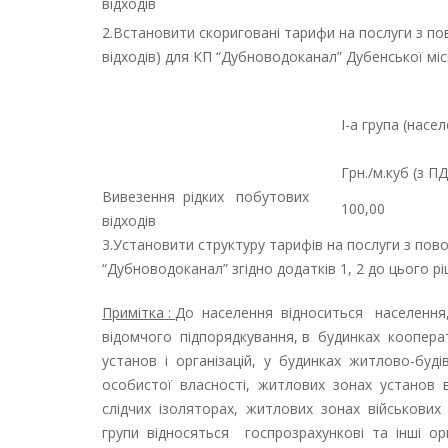
відходів
2.Встановити скориговані тарифи на послуги з п
відходів) для КП “Дубноводоканал” Дубенської місь
І-а група (насе
Грн./м.куб (з П
Вивезення рідких побутових
100,00
відходів
3.Установити структуру тарифів на послуги з по
“Дубноводоканал” згідно додатків 1, 2 до цього рі
Примітка :
До населення відноситься населення
відомчого підпорядкування, в будинках коопера
установ і організацій, у будинках житлово-бу
особистої власності, житлових зонах установ 
слідчих ізоляторах, житлових зонах військових ч
групи відносяться госпрозрахункові та інші орга