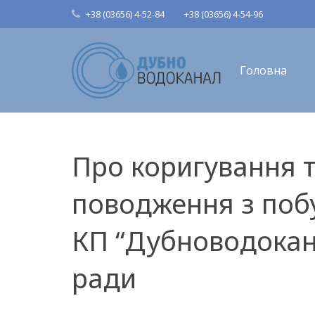
+38 (03656) 4-52-84
+38 (03656) 4-54-96
Головна
Про коригування т
поводження з поб
КП “Дубноводокана
ради