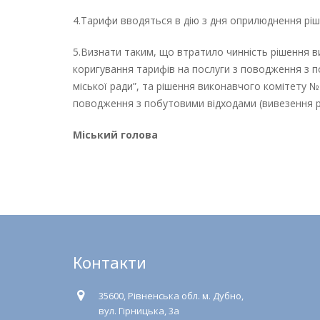
4.Тарифи вводяться в дію з дня оприлюднення ріше
5.Визнати таким, що втратило чинність рішення в
коригування тарифів на послуги з поводження з 
міської ради”, та рішення виконавчого комітету №
поводження з побутовими відходами (вивезення рі
Міський голова
Контакти
35600, Рівненська обл. м. Дубно,
вул. Гірницька, 3а