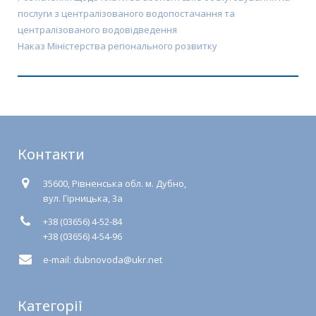
послуги з централізованого водопостачання та
централізованого водовідведення
Наказ Міністерства регіонального розвитку
Контакти
35600, Рівненська обл. м. Дубно,
вул. Гірницька, 3а
+38 (03656) 4-52-84
+38 (03656) 4-54-96
e-mail: dubnovoda@ukr.net
Категорії