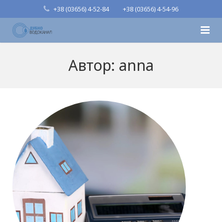
+38 (03656) 4-52-84
+38 (03656) 4-54-96
Головна
Автор:
anna
Про підприємство
Структура
Публічна інформація
Особистий кабінет
Контакти