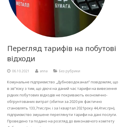
Перегляд тарифів на побутові
відходи
06.10.2021
anna
Без рубрики
Комунальне підприємство „Дубноводоканал” повідомляє, що
в зв”язку з тим, що діючі на даний час тарифи на вивезення
рідких побутових відходів не покривають економічно-
обгрунтованих витрат (збитки за 2020 рік фактично
становлять 133,7тис.грн. і за І квартал 2021року 44,4тис.грн),
підприємство змушене переглянути тарифи на дані послуги.
Проведено та подано на розгляд до виконавчого комітету