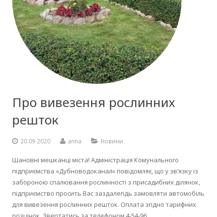
Про вивезення рослинних
решток
20.09.2020
anna
Новини
Шановні мешканці міста! Адміністрація Комунального
підприємства «Дубноводоканал» повідомляє, що у зв’язку із
забороною спалювання рослинності з присадибних ділянок,
підприємство просить Вас заздалегідь замовляти автомобіль
для вивезення рослинних решток. Оплата згідно тарифних
розцінок. Звертатись за телефоном 4-54-96