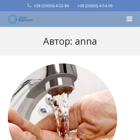
+38 (03656) 4-52-84
+38 (03656) 4-54-96
Головна
Автор:
anna
Про підприємство
Структура
Публічна інформація
Особистий кабінет
Контакти